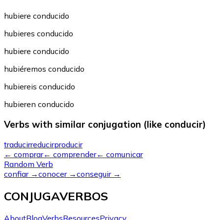
hubiere conducido
hubieres conducido
hubiere conducido
hubiéremos conducido
hubiereis conducido
hubieren conducido
Verbs with similar conjugation (like conducir)
traducir
reducir
producir
←
comprar
←
comprender
←
comunicar
Random Verb
confiar
→
conocer
→
conseguir
→
CONJUGAVERBOS
About
Blog
Verbs
Resources
Privacy