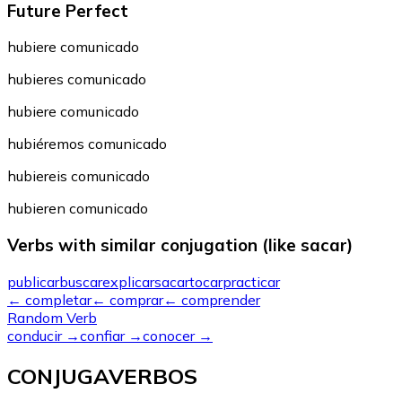
Future Perfect
hubiere comunicado
hubieres comunicado
hubiere comunicado
hubiéremos comunicado
hubiereis comunicado
hubieren comunicado
Verbs with similar conjugation (like sacar)
publicar
buscar
explicar
sacar
tocar
practicar
←
completar
←
comprar
←
comprender
Random Verb
conducir
→
confiar
→
conocer
→
CONJUGAVERBOS