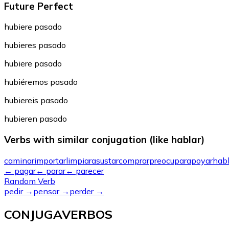
Future Perfect
hubiere pasado
hubieres pasado
hubiere pasado
hubiéremos pasado
hubiereis pasado
hubieren pasado
Verbs with similar conjugation (like hablar)
caminar
importar
limpiar
asustar
comprar
preocupar
apoyar
habl
←
pagar
←
parar
←
parecer
Random Verb
pedir
→
pensar
→
perder
→
CONJUGAVERBOS