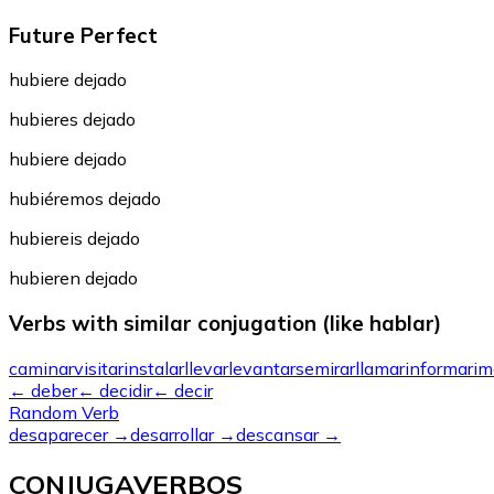
Future Perfect
hubiere dejado
hubieres dejado
hubiere dejado
hubiéremos dejado
hubiereis dejado
hubieren dejado
Verbs with similar conjugation (like hablar)
caminar
visitar
instalar
llevar
levantarse
mirar
llamar
informar
im
←
deber
←
decidir
←
decir
Random Verb
desaparecer
→
desarrollar
→
descansar
→
CONJUGAVERBOS