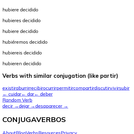
hubiere decidido
hubieres decidido
hubiere decidido
hubiéremos decidido
hubiereis decidido
hubieren decidido
Verbs with similar conjugation (like partir)
existir
aburrir
recibir
ocurrir
permitir
compartir
discutir
vivir
subir
←
cuidar
←
dar
←
deber
Random Verb
decir
→
dejar
→
desaparecer
→
CONJUGAVERBOS
About
Blog
Verbs
Resources
Privacy