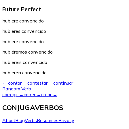
Future Perfect
hubiere convencido
hubieres convencido
hubiere convencido
hubiéremos convencido
hubiereis convencido
hubieren convencido
←
contar
←
contestar
←
continuar
Random Verb
corregir
→
correr
→
crear
→
CONJUGAVERBOS
About
Blog
Verbs
Resources
Privacy