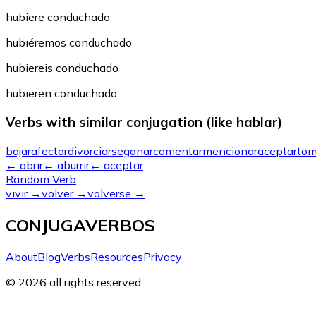
hubiere conduchado
hubiéremos conduchado
hubiereis conduchado
hubieren conduchado
Verbs with similar conjugation (like hablar)
bajar
afectar
divorciarse
ganar
comentar
mencionar
aceptar
tom
←
abrir
←
aburrir
←
aceptar
Random Verb
vivir
→
volver
→
volverse
→
CONJUGAVERBOS
About
Blog
Verbs
Resources
Privacy
© 2026 all rights reserved