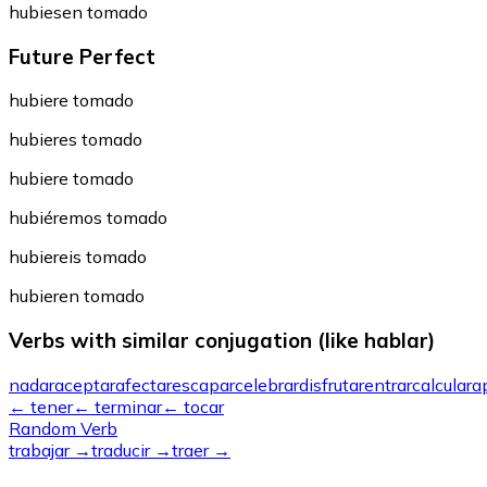
hubiesen tomado
Future Perfect
hubiere tomado
hubieres tomado
hubiere tomado
hubiéremos tomado
hubiereis tomado
hubieren tomado
Verbs with similar conjugation (like hablar)
nadar
aceptar
afectar
escapar
celebrar
disfrutar
entrar
calcular
a
←
tener
←
terminar
←
tocar
Random Verb
trabajar
→
traducir
→
traer
→