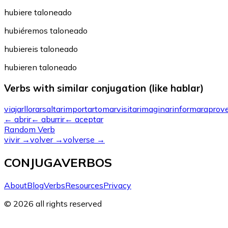
hubiere taloneado
hubiéremos taloneado
hubiereis taloneado
hubieren taloneado
Verbs with similar conjugation (like hablar)
viajar
llorar
saltar
importar
tomar
visitar
imaginar
informar
aprov
←
abrir
←
aburrir
←
aceptar
Random Verb
vivir
→
volver
→
volverse
→
CONJUGAVERBOS
About
Blog
Verbs
Resources
Privacy
© 2026 all rights reserved