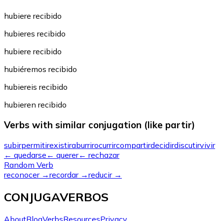
hubiere recibido
hubieres recibido
hubiere recibido
hubiéremos recibido
hubiereis recibido
hubieren recibido
Verbs with similar conjugation (like partir)
subir
permitir
existir
aburrir
ocurrir
compartir
decidir
discutir
vivir
←
quedarse
←
querer
←
rechazar
Random Verb
reconocer
→
recordar
→
reducir
→
CONJUGAVERBOS
About
Blog
Verbs
Resources
Privacy