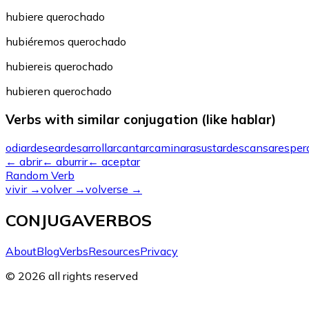
hubiere querochado
hubiéremos querochado
hubiereis querochado
hubieren querochado
Verbs with similar conjugation (like hablar)
odiar
desear
desarrollar
cantar
caminar
asustar
descansar
esper
←
abrir
←
aburrir
←
aceptar
Random Verb
vivir
→
volver
→
volverse
→
CONJUGAVERBOS
About
Blog
Verbs
Resources
Privacy
© 2026 all rights reserved