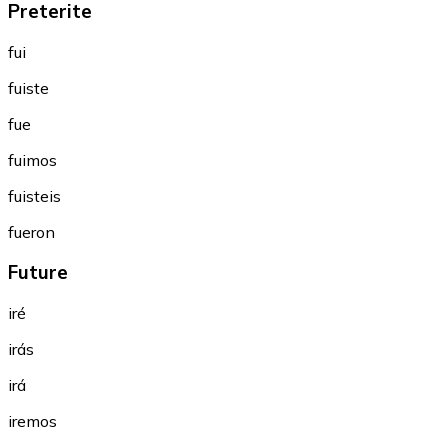
Preterite
fui
fuiste
fue
fuimos
fuisteis
fueron
Future
iré
irás
irá
iremos