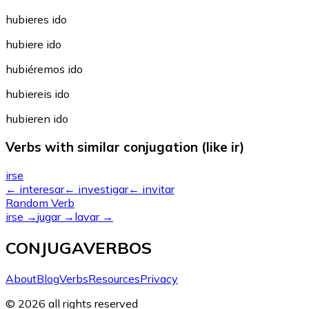
hubieres ido
hubiere ido
hubiéremos ido
hubiereis ido
hubieren ido
Verbs with similar conjugation (like ir)
irse
←
interesar
←
investigar
←
invitar
Random Verb
irse
→
jugar
→
lavar
→
CONJUGAVERBOS
About
Blog
Verbs
Resources
Privacy
© 2026 all rights reserved