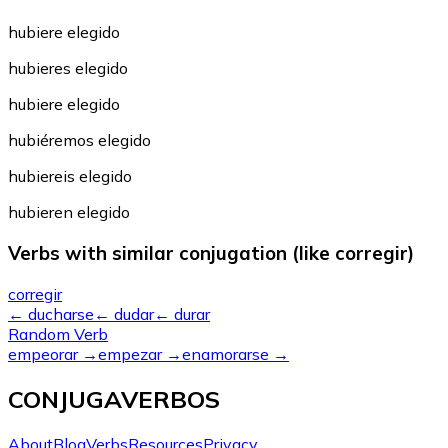
hubiere elegido
hubieres elegido
hubiere elegido
hubiéremos elegido
hubiereis elegido
hubieren elegido
Verbs with similar conjugation (like corregir)
corregir
←
ducharse
←
dudar
←
durar
Random Verb
empeorar
→
empezar
→
enamorarse
→
CONJUGAVERBOS
About
Blog
Verbs
Resources
Privacy