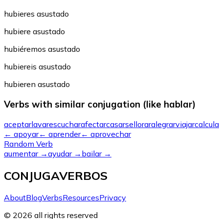
hubieres asustado
hubiere asustado
hubiéremos asustado
hubiereis asustado
hubieren asustado
Verbs with similar conjugation (like hablar)
aceptar
lavar
escuchar
afectar
casarse
llorar
alegrar
viajar
calcula
←
apoyar
←
aprender
←
aprovechar
Random Verb
aumentar
→
ayudar
→
bailar
→
CONJUGAVERBOS
About
Blog
Verbs
Resources
Privacy
© 2026 all rights reserved